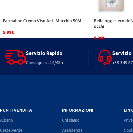
Farmaline Crema Viso Anti Macchia 50Ml
Bella oggi siero de
occhi
5,99
€
6,90
€
Servizio Rapido
Servizio 
Consegna in 24/48h
+39 349 8
PUNTI VENDITA
INFORMAZIONI
LINK
Albano
Chi siamo
Priva
Castelverde
Assistenza
Cook