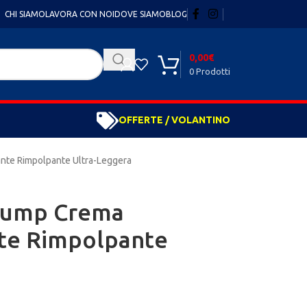
CHI SIAMO
LAVORA CON NOI
DOVE SIAMO
BLOG
0,00
€
0
Prodotti
OFFERTE / VOLANTINO
ante Rimpolpante Ultra-Leggera
Plump Crema
nte Rimpolpante