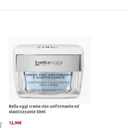
Bella oggi crema viso uniformante ed
elasticizzante 50ml
Bella oggi scrub 
12,90
€