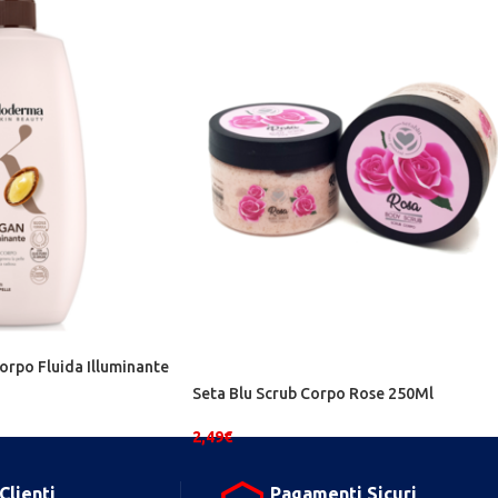
rpo Fluida Illuminante
Seta Blu Scrub Corpo Rose 250Ml
2,49
€
Clienti
Pagamenti Sicuri