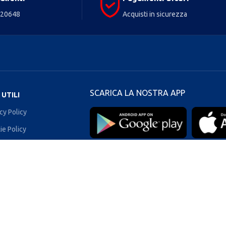
720648
Acquisti in sicurezza
SCARICA LA NOSTRA APP
 UTILI
cy Policy
ie Policy
izioni di vendita
ica di rimborso e reso
attaci
ca l'App