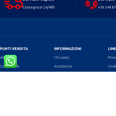
Consegna in 24/48h
+39 349 8
PUNTI VENDITA
INFORMAZIONI
LINK
Albano
Chi siamo
Priva
Castelverde
Assistenza
Cook
Tor Sapienza (store)
Volantino
Cond
Lanuvio
Lavora con noi
Polit
Borghesiana (franchising)
Concorso
Cont
Cecchina (store)
Blog
Scari