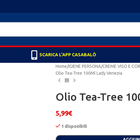
SCARICA L'APP CASABALÒ
Home
IGIENE PERSONA
CREME VISO E CO
Olio Tea-Tree 100Ml Lady Venezia
Olio Tea-Tree 10
5,99
€
1 disponibili
Alternative:
AGGIUN