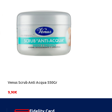
Venus Scrub Anti Acqua 550Gr
Olio Jojoba Mas
Lady Venezia
9,90
€
4,99
€
Fidelity Card