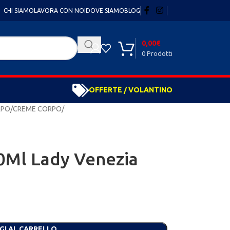
CHI SIAMO
LAVORA CON NOI
DOVE SIAMO
BLOG
0,00
€
0
Prodotti
OFFERTE / VOLANTINO
RPO
CREME CORPO
0Ml Lady Venezia
GI AL CARRELLO