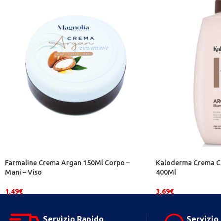
Farmaline Crema Argan 150Ml Corpo –
Kaloderma Crema Co
Mani – Viso
400Ml
1,49
€
3,69
€
Servizio Rapido
Servizio 